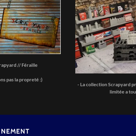
rapyard // Féraille
s pas la propreté :)
- La collection Scrapyard p
limitée a t
ONNEMENT