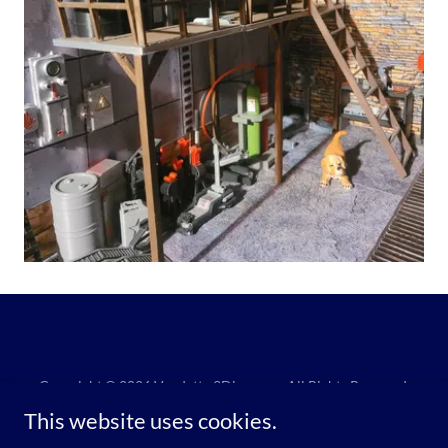
Copyright © 2026 Vendetta 3Diorama - All Rights Reserved.
This website uses cookies.
Powered by